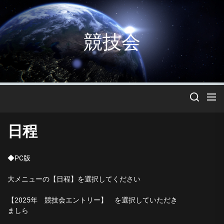
Skip
to
the
競技会
content
日程
◆PC版
大メニューの【日程】を選択してください
【2025年 競技会エントリー】 を選択していただき
ましら